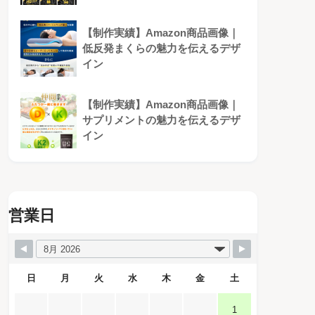
【制作実績】Amazon商品画像｜
低反発まくらの魅力を伝えるデザ
イン
【制作実績】Amazon商品画像｜
サプリメントの魅力を伝えるデザ
イン
営業日
日
月
火
水
木
金
土
1