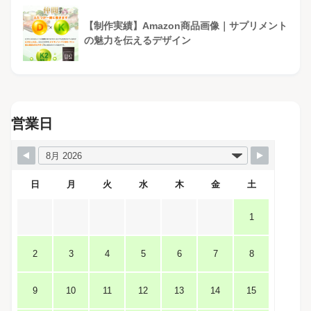
【制作実績】Amazon商品画像｜サプリメント
の魅力を伝えるデザイン
営業日
日
月
火
水
木
金
土
1
2
3
4
5
6
7
8
9
10
11
12
13
14
15